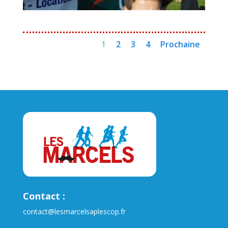
1
2
3
4
Prochaine
Contact :
contact@lesmarcelsaplescop.fr