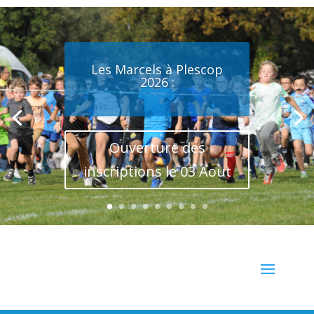
Les Marcels à Plescop
2026 :
Ouverture des
inscriptions le 03 Aout