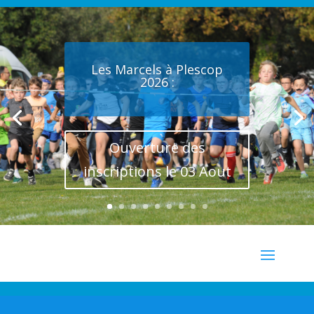
Les Marcels à Plescop
2026 :
Ouverture des
inscriptions le 03 Aout