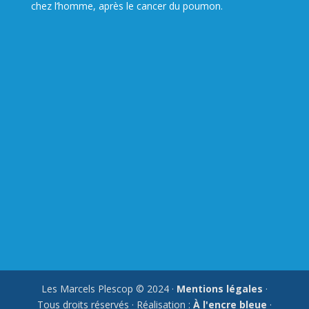
chez l’homme, après le cancer du poumon.
Les Marcels Plescop © 2024 ·
Mentions légales
·
Tous droits réservés · Réalisation :
À l'encre bleue
·