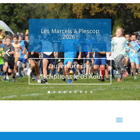
Les Marcels à Plescop
2026 :
Ouverture des
inscriptions le 03 Aout