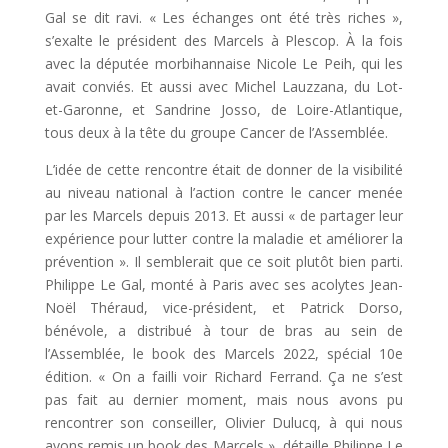
Gal se dit ravi. « Les échanges ont été très riches »,
s’exalte le président des Marcels à Plescop. À la fois
avec la députée morbihannaise Nicole Le Peih, qui les
avait conviés. Et aussi avec Michel Lauzzana, du Lot-
et-Garonne, et Sandrine Josso, de Loire-Atlantique,
tous deux à la tête du groupe Cancer de l’Assemblée.
L’idée de cette rencontre était de donner de la visibilité
au niveau national à l’action contre le cancer menée
par les Marcels depuis 2013. Et aussi « de partager leur
expérience pour lutter contre la maladie et améliorer la
prévention ». Il semblerait que ce soit plutôt bien parti.
Philippe Le Gal, monté à Paris avec ses acolytes Jean-
Noël Théraud, vice-président, et Patrick Dorso,
bénévole, a distribué à tour de bras au sein de
l’Assemblée, le book des Marcels 2022, spécial 10e
édition. « On a failli voir Richard Ferrand. Ça ne s’est
pas fait au dernier moment, mais nous avons pu
rencontrer son conseiller, Olivier Dulucq, à qui nous
avons remis un book des Marcels », détaille Philippe Le