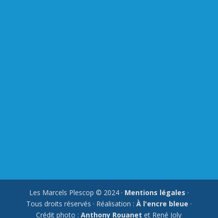
Les Marcels Plescop © 2024 ·
Mentions légales
·
Tous droits réservés · Réalisation :
À l'encre bleue
·
Crédit photo :
Anthony Rouanet
et René Joly